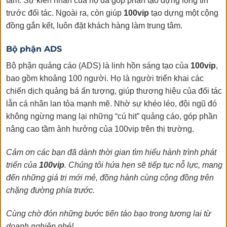
tâm. Sự kiên nhẫn của họ đã góp phần tạo dựng lòng tin
trước đối tác. Ngoài ra, còn giúp
100vip
tạo dựng một cộng
đồng gắn kết, luôn đặt khách hàng làm trung tâm.
Bộ phận ADS
Bộ phận quảng cáo (ADS) là linh hồn sáng tạo của
100vip
,
bao gồm khoảng 100 người. Họ là người triển khai các
chiến dịch quảng bá ấn tượng, giúp thương hiệu của đối tác
lẫn cá nhân lan tỏa mạnh mẽ. Nhờ sự khéo léo, đội ngũ đó
không ngừng mang lại những “cú hit” quảng cáo, góp phần
nâng cao tầm ảnh hưởng của 100vip trên thị trường.
Cảm ơn các bạn đã dành thời gian tìm hiểu hành trình phát
triển của
100vip
. Chúng tôi hứa hẹn sẽ tiếp tục nỗ lực, mang
đến những giá trị mới mẻ, đồng hành cùng cộng đồng trên
chặng đường phía trước.
Cùng chờ đón những bước tiến táo bạo trong tương lai từ
doanh nghiệp nhé!