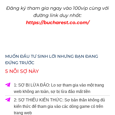
Đăng ký tham gia ngay vào 100vip cùng với
đường link duy nhất:
https://bucharest.co.com/
MUỐN ĐẦU TƯ SINH LỜI NHƯNG BẠN ĐANG
ĐỨNG TRƯỚC
5 NỖI SỢ NÀY
1: SỢ BỊ LỪA ĐẢO: Lo sợ tham gia vào một trang
web không an toàn, sợ bị lừa đảo mất tiền
2: SỢ THIẾU KIẾN THỨC: Sợ bản thân không đủ
kiến thức để tham gia vào các dòng game có trên
trang web