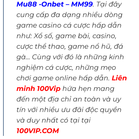
Mu88 -Onbet – MM99
. Tại đây
cung cấp đa dạng nhiều dòng
game casino cá cược hấp dẫn
như: Xổ số, game bài, casino,
cược thể thao, game nổ hũ, đá
gà… Cùng với đó là những kinh
nghiệm cá cược, những mẹo
chơi game online hấp dẫn.
Liên
minh 100Vip
hứa hẹn mang
đến một địa chỉ an toàn và uy
tín với nhiều ưu đãi độc quyền
và duy nhất có tại tại
100VIP.COM