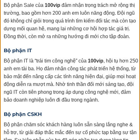
Bộ phận Sale của
100vip
đảm nhận trọng trách mở rộng thị
trường, bao gồm hơn 200 anh em luôn năng động. Đội ngũ
đó không chỉ giỏi trong quá trình tìm kiếm đối tác mà còn tạo
dựng mối quan hệ, mang lại những cơ hội hợp tác giá trị.
Đồng thời, còn mở ra những hướng đi mới cho tập đoàn.
Bộ phận IT
Bộ phận IT là “trái tim công nghệ” của
100vip
, hội tụ hơn 250
anh em tài ba. Họ đảm nhận công tác phát triển hệ thống, từ
bảo mật đến nâng cấp các tính năng hiện đại, giúp mọi hoạt
động diễn ra mượt mà. Nhờ tinh thần đổi mới sáng tạo, đội
ngũ IT còn tiên phong trong áp dụng công nghệ mới, đảm
bảo doanh nghiệp luôn đi đầu trong ngành.
Bộ phận CSKH
Bộ phận chăm sóc khách hàng luôn sẵn sàng lắng nghe &
hỗ trợ, từ giải đáp thắc mắc đến sự cố phức tạp bằng sự tận