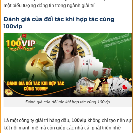
một biểu tượng đáng tin trong ngành giải trí.
Đánh giá của đối tác khi hợp tác cùng
100vip
Đánh giá của đối tác khi hợp tác cùng 100vip
Là một công ty giải trí hàng đầu,
100vip
không chỉ tạo nên sự
kết nối mạnh mẽ mà còn giúp các nhà cái phát triển nhờ