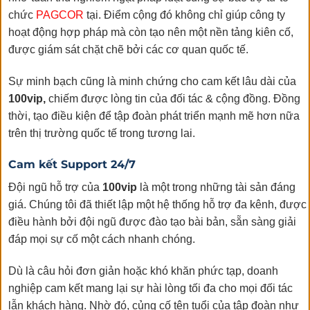
chức
PAGCOR
tại. Điểm cộng đó không chỉ giúp công ty
hoạt động hợp pháp mà còn tạo nên một nền tảng kiên cố,
được giám sát chặt chẽ bởi các cơ quan quốc tế.
Sự minh bạch cũng là minh chứng cho cam kết lâu dài của
100vip,
chiếm được lòng tin của đối tác & cộng đồng. Đồng
thời, tạo điều kiện để tập đoàn phát triển mạnh mẽ hơn nữa
trên thị trường quốc tế trong tương lai.
Cam kết Support 24/7
Đội ngũ hỗ trợ của
100vip
là một trong những tài sản đáng
giá. Chúng tôi đã thiết lập một hệ thống hỗ trợ đa kênh, được
điều hành bởi đội ngũ được đào tạo bài bản, sẵn sàng giải
đáp mọi sự cố một cách nhanh chóng.
Dù là câu hỏi đơn giản hoặc khó khăn phức tạp, doanh
nghiệp cam kết mang lại sự hài lòng tối đa cho mọi đối tác
lẫn khách hàng. Nhờ đó, củng cố tên tuổi của tập đoàn như