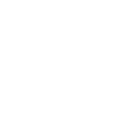
độc quyền tổ chức đặt cược đua ngựa, xổ số và bóng đá,
được cấp phép bởi chính phủ
Singapore: cấp phép cho 2 “khu nghỉ dưỡng tích hợp”
(Marina Bay Sands và Resorts World Sentosa) có sòng
bài hoạt động hợp pháp
Philippines:
Cấp phép cá cược qua PAGCOR và CEZA, bao gồm cả
nhà cái nước ngoài trên các offshore hubs (POGOs).
Đỉnh điểm có ~300 POGO, đến cuối 2023 còn khoảng
75–54 nhà cái đang hoạt động
Tuy nhiên, từ năm 2024–2025, chính phủ Philippines
đang từng bước thu hồi giấy phép POGOs, với lệnh
chấm dứt hoạt động vào cuối năm 2024
Thấu hiểu điều đó liên minh cổng game chúng tôi