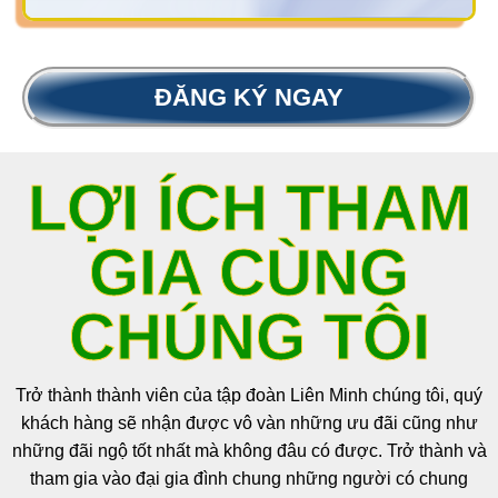
ĐĂNG KÝ NGAY
LỢI ÍCH THAM
GIA CÙNG
CHÚNG TÔI
Trở thành thành viên của tập đoàn Liên Minh chúng tôi, quý
khách hàng sẽ nhận được vô vàn những ưu đãi cũng như
những đãi ngộ tốt nhất mà không đâu có được. Trở thành và
tham gia vào đại gia đình chung những người có chung