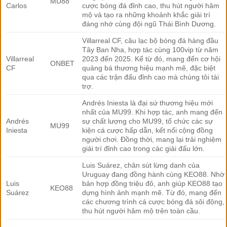
MU88
Carlos
cược bóng đá đỉnh cao, thu hút người hâm
mộ và tạo ra những khoảnh khắc giải trí
đáng nhớ cùng đội ngũ Thái Bình Dương.
Villarreal CF, câu lạc bộ bóng đá hàng đầu
Tây Ban Nha, hợp tác cùng 100vip từ năm
Villarreal
2023 đến 2025. Kể từ đó, mang đến cơ hội
ONBET
CF
quảng bá thương hiệu mạnh mẽ, đặc biệt
qua các trận đấu đỉnh cao mà chúng tôi tài
trợ.
Andrés Iniesta là đại sứ thương hiệu mới
nhất của MU99. Khi hợp tác, anh mang đến
Andrés
sự chất lượng cho MU99, tổ chức các sự
MU99
Iniesta
kiện cá cược hấp dẫn, kết nối cộng đồng
người chơi. Đồng thời, mang lại trải nghiệm
giải trí đỉnh cao trong các giải đấu lớn.
Luis Suárez, chân sút lừng danh của
Uruguay đang đồng hành cùng KEO88. Nhờ
Luis
bản hợp đồng triệu đô, anh giúp KEO88 tạo
KEO88
Suárez
dựng hình ảnh mạnh mẽ. Từ đó, mang đến
các chương trình cá cược bóng đá sôi động,
thu hút người hâm mộ trên toàn cầu.