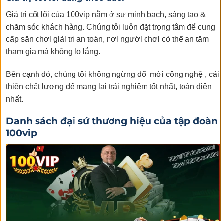
Giá trị cốt lõi của 100vip nằm ở sự minh bạch, sáng tạo &
chăm sóc khách hàng. Chúng tôi luôn đặt trọng tâm để cung
cấp sân chơi giải trí an toàn, nơi người chơi có thể an tâm
tham gia mà không lo lắng.
Bên cạnh đó, chúng tôi không ngừng đổi mới công nghệ , cải
thiện chất lượng để mang lại trải nghiệm tốt nhất, toàn diện
nhất.
Danh sách đại sứ thương hiệu của tập đoàn
100vip